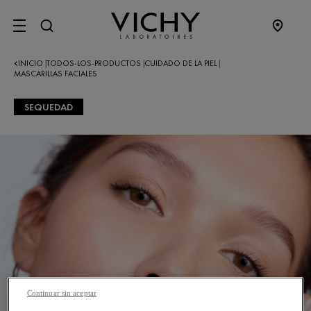
SITE MENU
INICIO
TODOS-LOS-PRODUCTOS
CUIDADO DE LA PIEL
|
|
|
MASCARILLAS FACIALES
SEQUEDAD
Continuar sin aceptar