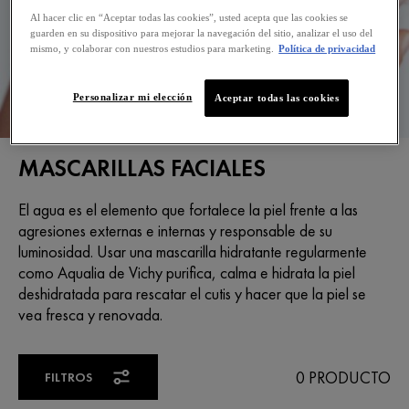
Al hacer clic en “Aceptar todas las cookies”, usted acepta que las cookies se
guarden en su dispositivo para mejorar la navegación del sitio, analizar el uso del
mismo, y colaborar con nuestros estudios para marketing.
Política de privacidad
Personalizar mi elección
Aceptar todas las cookies
MASCARILLAS FACIALES
El agua es el elemento que fortalece la piel frente a las
agresiones externas e internas y responsable de su
luminosidad. Usar una mascarilla hidratante regularmente
como Aqualia de Vichy purifica, calma e hidrata la piel
deshidratada para rescatar el cutis y hacer que la piel se
vea fresca y renovada.
0 PRODUCTO
FILTROS