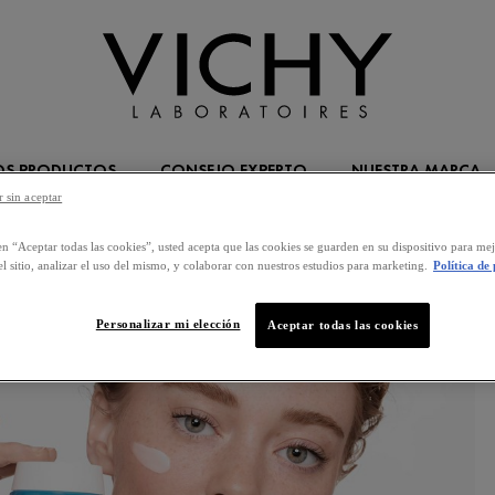
OS PRODUCTOS
CONSEJO EXPERTO
NUESTRA MARCA
 sin aceptar
-LOS-PRODUCTOS
CUIDADO DE LA PIEL
MASCARILLAS FACIALES
SEQUEDAD
|
|
|
en “Aceptar todas las cookies”, usted acepta que las cookies se guarden en su dispositivo para mej
M
l sitio, analizar el uso del mismo, y colaborar con nuestros estudios para marketing.
Política de
Personalizar mi elección
Aceptar todas las cookies