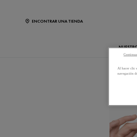
ENCONTRAR UNA TIENDA
NUESTR
Continuar
INICIO
TODOS
|
Al hacer clic 
navegación de