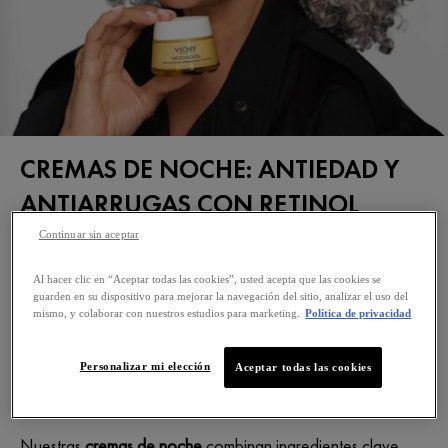
CREMAS DE NOCHE: ANTIEDAD Y
ANTIARRUGAS CON RETINOL
VICHY
Continuar sin aceptar
Descubre en
Vichy
nuestras
Cremas de Noche
Al hacer clic en “Aceptar todas las cookies”, usted acepta que las cookies se
guarden en su dispositivo para mejorar la navegación del sitio, analizar el uso del
especializadas para la
piel madura
. Cada
crema antiedad
y
mismo, y colaborar con nuestros estudios para marketing.
Política de privacidad
antiarrugas
está formulada para aprovechar la
fase de
regeneración nocturna
, ayudando a
combatir los signos del
Personalizar mi elección
Aceptar todas las cookies
envejecimiento
y a
reducir arrugas profundas
mientras
descansas.
Nuestras
cremas de noche
combinan ingredientes clave