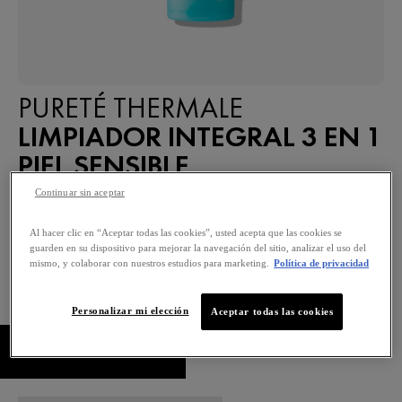
PURETÉ THERMALE
LIMPIADOR INTEGRAL 3 EN 1
PIEL SENSIBLE
Continuar sin aceptar
Limpia la piel, elimina el maquillaje y tonifica.
Al hacer clic en “Aceptar todas las cookies”, usted acepta que las cookies se
guarden en su dispositivo para mejorar la navegación del sitio, analizar el uso del
0,0/5 (0 Reseñas)
mismo, y colaborar con nuestros estudios para marketing.
Política de privacidad
Selected size 200 ML
Personalizar mi elección
Aceptar todas las cookies
COMPRAR AHORA