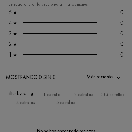
Seleccionar una fila debajo para filtrar opiniones
5
0
★
4
0
★
3
0
★
2
0
★
1
0
★
Más reciente
MOSTRANDO 0 SIN 0
Filter by rating
1 estrella
2 estrellas
3 estrellas
4 estrellas
5 estrellas
No se han encontrado registros