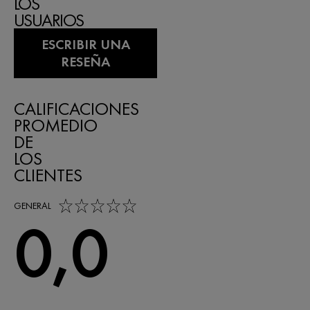
LOS
USUARIOS
ESCRIBIR UNA
RESEÑA
CALIFICACIONES
PROMEDIO
DE
LOS
CLIENTES
0,0 out of 5 stars
GENERAL
0,0