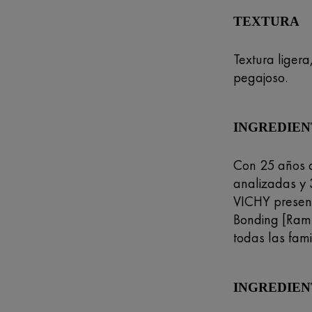
TEXTURA
Textura liger
pegajoso.
INGREDIEN
Con 25 años d
analizadas y 3
VICHY present
Bonding [Ramn
todas las fam
INGREDIEN