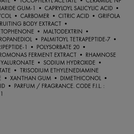
TE • TOCOPHERYL ACETATE • CERAMIDE NP
ARIDE GUM-1 • CAPRYLOYL SALICYLIC ACID •
LYCOL • CARBOMER • CITRIC ACID • GRIFOLA
RUITING BODY EXTRACT •
ETOPHENONE • MALTODEXTRIN •
OPANEDIOL • PALMITOYL TETRAPEPTIDE-7 •
RIPEPTIDE-1 • POLYSORBATE 20 •
EROMONAS FERMENT EXTRACT • RHAMNOSE
YALURONATE • SODIUM HYDROXIDE •
TATE • TRISODIUM ETHYLENEDIAMINE
TE • XANTHAN GUM • DIMETHICONOL •
ID • PARFUM / FRAGRANCE. CODE F.I.L. :
1