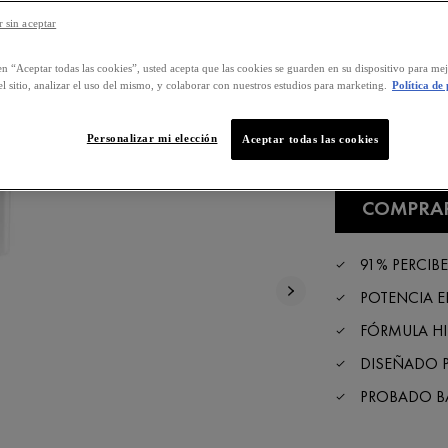
y con volum
 sin aceptar
en “Aceptar todas las cookies”, usted acepta que las cookies se guarden en su dispositivo para mej
l sitio, analizar el uso del mismo, y colaborar con nuestros estudios para marketing.
Política de
Personalizar mi elección
Aceptar todas las cookies
Selected size
COMPRA
91% PERCIB
POTENCIA 
FÓRMULA H
DISEÑADO P
PROBADO B