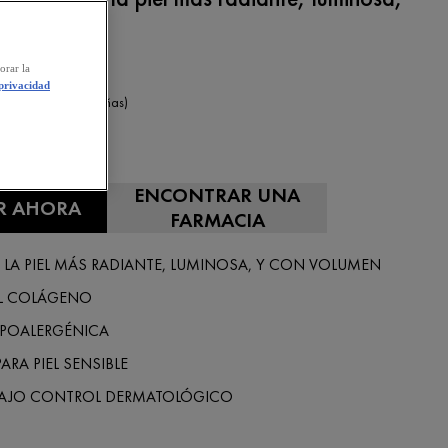
en.
orar la
 privacidad
0,0/5 (0 Reseñas)
 50 ML
ENCONTRAR UNA
R AHORA
FARMACIA
E LA PIEL MÁS RADIANTE, LUMINOSA, Y CON VOLUMEN
EL COLÁGENO
IPOALERGÉNICA
ARA PIEL SENSIBLE
AJO CONTROL DERMATOLÓGICO