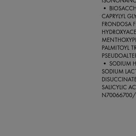
ISONONANOA
• BIOSACCH
CAPRYLYL G
FRONDOSA F
HYDROXYAC
MENTHOXYPR
PALMITOYL T
PSEUDOALT
• SODIUM H
SODIUM LAC
DISUCCINA
SALICYLIC AC
N70066700/