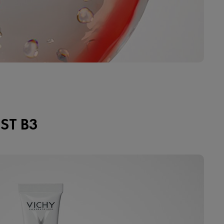
T B3​