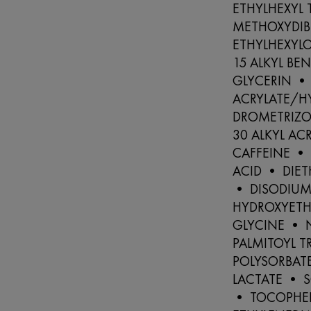
ETHYLHEXYL 
METHOXYDIB
ETHYLHEXYL
15 ALKYL BE
GLYCERIN • 
ACRYLATE/H
DROMETRIZOL
30 ALKYL A
CAFFEINE •
ACID • DIE
• DISODIU
HYDROXYETH
GLYCINE • N
PALMITOYL T
POLYSORBAT
LACTATE • 
• TOCOPHER