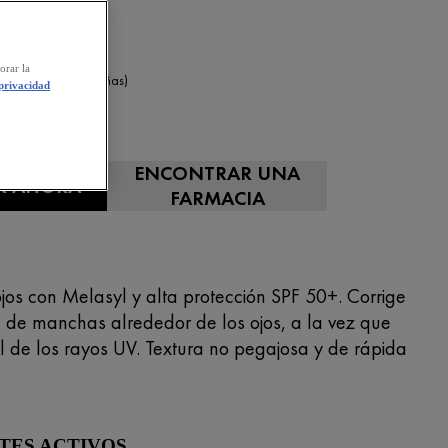
orar la
0,0/5 (0 Reseñas)
 privacidad
30 ml
ENCONTRAR UNA
R AHORA
FARMACIA
jos con Melasyl y alta protección SPF 50+. Corrige
os de manchas alrededor de los ojos, a la vez que
el de los rayos UV. Textura no pegajosa y de rápida
TES ACTIVOS