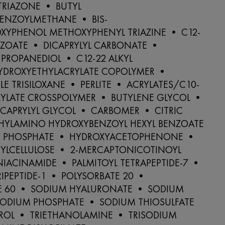
TRIAZONE • BUTYL
ENZOYLMETHANE • BIS-
OXYPHENOL METHOXYPHENYL TRIAZINE • C12-
NZOATE • DICAPRYLYL CARBONATE •
PROPANEDIOL • C12-22 ALKYL
YDROXYETHYLACRYLATE COPOLYMER •
E TRISILOXANE • PERLITE • ACRYLATES/C10-
CRYLATE CROSSPOLYMER • BUTYLENE GLYCOL •
 CAPRYLYL GLYCOL • CARBOMER • CITRIC
THYLAMINO HYDROXYBENZOYL HEXYL BENZOATE
M PHOSPHATE • HYDROXYACETOPHENONE •
YLCELLULOSE • 2-MERCAPTONICOTINOYL
IACINAMIDE • PALMITOYL TETRAPEPTIDE-7 •
RIPEPTIDE-1 • POLYSORBATE 20 •
E 60 • SODIUM HYALURONATE • SODIUM
SODIUM PHOSPHATE • SODIUM THIOSULFATE
OL • TRIETHANOLAMINE • TRISODIUM