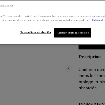
ojos
 sin aceptar
en “Aceptar todas las cookies”, usted acepta que las cookies se guarden en su dispositivo para mej
l sitio, analizar el uso del mismo, y colaborar con nuestros estudios para marketing.
Política de
Selected size 
Personalizar mi elección
Aceptar todas las cookies
COMPRA
Descripción
Contorno de o
todos los tip
protege la pi
absorción.
INGREDIEN