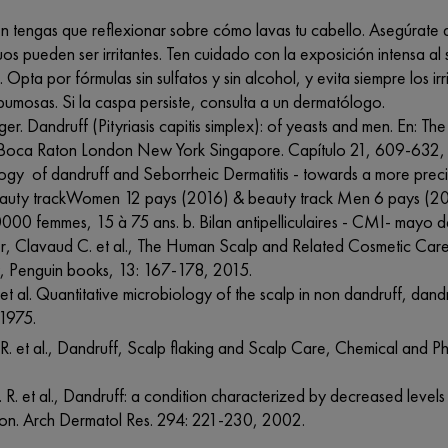
n tengas que reflexionar sobre cómo lavas tu cabello. Asegúrate 
uos pueden ser irritantes. Ten cuidado con la exposición intensa a
Opta por fórmulas sin sulfatos y sin alcohol, y evita siempre los ir
pumosas. Si la caspa persiste, consulta a un dermatólogo.
ger. Dandruff (Pityriasis capitis simplex): of yeasts and men. En: Th
 Boca Raton London New York Singapore. Capítulo 21, 609-632,
ogy of dandruff and Seborrheic Dermatitis - towards a more precis
eauty trackWomen 12 pays (2016) & beauty track Men 6 pays (2
000 femmes, 15 à 75 ans. b. Bilan antipelliculaires - CMI- mayo 
er, Clavaud C.
et al.
, The Human Scalp and Related Cosmetic Care
 Penguin books, 13: 167-178, 2015.
y
et al.
Quantitative microbiology of the scalp in non dandruff, dandru
1975.
.R.
et al.
, Dandruff, Scalp flaking and Scalp Care, Chemical and Ph
. R.
et al.
, Dandruff: a condition characterized by decreased levels o
tion. Arch Dermatol Res. 294: 221-230, 2002.