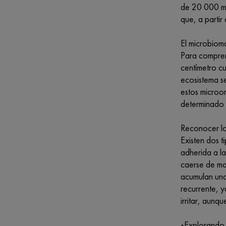
de 20 000 mu
que, a partir
El microbioma
Para compren
centímetro c
ecosistema se
estos microo
determinado 
Reconocer lo
Existen dos 
adherida a la
caerse de ma
acumulan una
recurrente, 
irritar, aunq
¿Explorando 