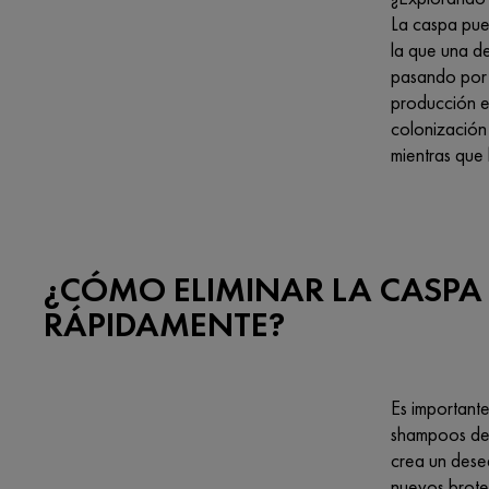
La caspa pue
la que una d
pasando por 
producción e
colonización
mientras que 
¿CÓMO ELIMINAR LA CASPA
RÁPIDAMENTE?
Es importante
shampoos dem
crea un deseq
nuevos brote