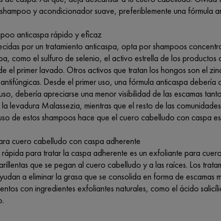
shampoo y acondicionador suave, preferiblemente una fórmula an
mpoo anticaspa rápido y eficaz
cidas por un tratamiento anticaspa, opta por shampoos concentr
pa, como el sulfuro de selenio, el activo estrella de los productos
e el primer lavado. Otros activos que tratan los hongos son el zi
antifúngicas. Desde el primer uso, una fórmula anticaspa debería 
uso, debería apreciarse una menor visibilidad de las escamas tant
 la levadura Malassezia, mientras que el resto de las comunidades
l uso de estos shampoos hace que el cuero cabelludo con caspa es
para cuero cabelludo con caspa adherente
rápida para tratar la caspa adherente es un exfoliante para cuero
rillentas que se pegan al cuero cabelludo y a las raíces. Los trat
ayudan a eliminar la grasa que se consolida en forma de escamas m
entos con ingredientes exfoliantes naturales, como el ácido salic
o.