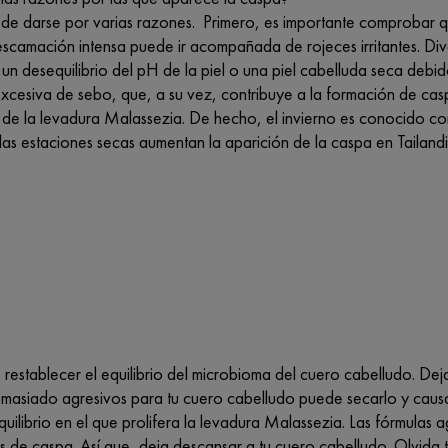
de darse por varias razones. Primero, es importante comprobar que 
escamación intensa puede ir acompañada de rojeces irritantes. Div
un desequilibrio del pH de la piel o una piel cabelluda seca debi
xcesiva de sebo, que, a su vez, contribuye a la formación de casp
 de la levadura Malassezia. De hecho, el invierno es conocido co
las estaciones secas aumentan la aparición de la caspa en Tailand
 restablecer el equilibrio del microbioma del cuero cabelludo. Deja
asiado agresivos para tu cuero cabelludo puede secarlo y causar
uilibrio en el que prolifera la levadura Malassezia. Las fórmulas 
s de caspa. Así que, deja descansar a tu cuero cabelludo. Olvida