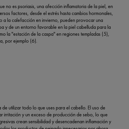
no es psoriasis, una afección inflamatoria de la piel, en
ersos factores, desde el estrés hasta cambios hormonales,
do a la calefacción en invierno, pueden provocar una
a y de un entorno favorable en la piel cabelluda para la
mo la "estación de la caspa" en regiones templadas (5),
ia, por ejemplo (6).
 de utilizar todo lo que uses para el cabello. El uso de
 irritación y un exceso de producción de sebo, lo que
agresivas crean sensibilidad y desencadenan inflamación y
 todos los productos de peinado innecesarios por ahora.