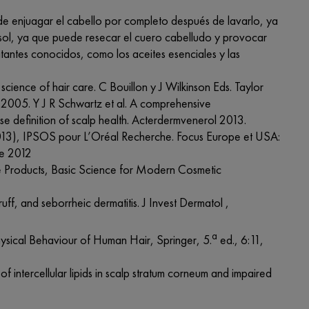
de enjuagar el cabello por completo después de lavarlo, ya
l sol, ya que puede resecar el cuero cabelludo y provocar
ritantes conocidos, como los aceites esenciales y las
e science of hair care. C Bouillon y J Wilkinson Eds. Taylor
 2005. Y J R Schwartz
et al.
A comprehensive
e definition of scalp health. Acterdermvenerol 2013.
013), IPSOS pour L’Oréal Recherche. Focus Europe et USA:
de 2012
 Products, Basic Science for Modern Cosmetic
ff, and seborrheic dermatitis. J Invest Dermatol ,
a
ysical Behaviour of Human Hair, Springer, 5.
ed., 6:11,
f intercellular lipids in scalp stratum corneum and impaired