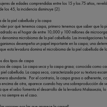
jeres de edades comprendidas entre los 15 y los 75 años, reveló 
 de los 45, la incidencia disminuye (2).
 de la piel cabelluda y la caspa
der por qué tenemos caspa, primero tenemos que saber que la pi
uadrado es el hogar de entre 10,000 y 100 millones de microorgan
 denomina microbioma de la piel cabelluda. Las investigaciones ha
rganismos desempeña un papel importante en la caspa; una deter
que esta levadura domina el microbioma de la piel cabelluda de l
s dos tipos de caspa
tipos de caspa. La caspa seca y la caspa grasa; conocida como ca
 piel cabelluda. La caspa seca, caracterizada por su textura escamo
nera abundante. Por el contrario, la caspa grasa o adherente, c
 encima de otra, aparece cuando hay una sobreproducción de seb
ya que el sebo fomenta el desarrollo de la levadura Malassezia, l
ue no siempre es el caso.
las razones por las que aparece la caspa?