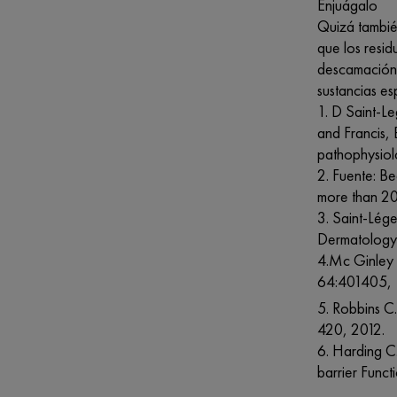
Enjuágalo
Quizá tambié
que los resid
descamación. 
sustancias es
1. D Saint-Le
and Francis,
pathophysiol
2. Fuente: B
more than 20
3. Saint-Lég
Dermatology,
4.Mc Ginle
64:401405, 
5. Robbins C
420, 2012.
6. Harding C
barrier Func