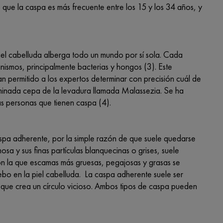
que la caspa es más frecuente entre los 15 y los 34 años, y
el cabelluda alberga todo un mundo por sí sola. Cada
ismos, principalmente bacterias y hongos (3). Este
n permitido a los expertos determinar con precisión cuál de
minada cepa de la levadura llamada Malassezia. Se ha
as personas que tienen caspa (4).
spa adherente, por la simple razón de que suele quedarse
sa y sus finas partículas blanquecinas o grises, suele
on la que escamas más gruesas, pegajosas y grasas se
o en la piel cabelluda. La caspa adherente suele ser
o que crea un círculo vicioso. Ambos tipos de caspa pueden