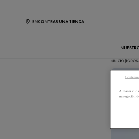
ENCONTRAR UNA TIENDA
NUESTR
INICIO
TODOS
|
Continuar
Al hacer clic 
navegación de