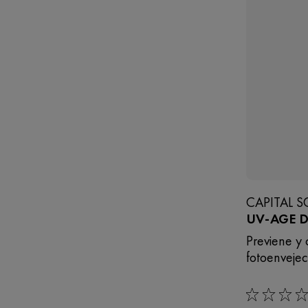
CAPITAL S
UV-AGE D
Previene y 
fotoenvejec
0/5