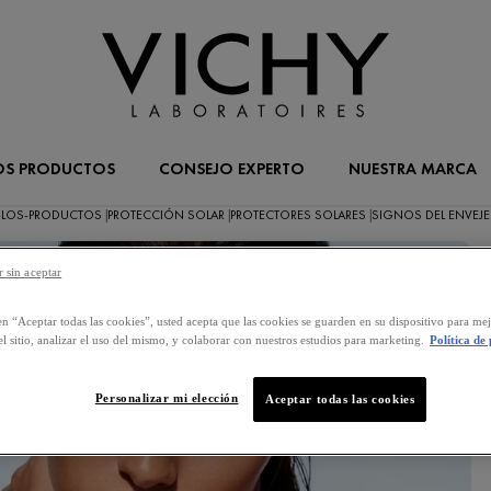
OS PRODUCTOS
CONSEJO EXPERTO
NUESTRA MARCA
-LOS-PRODUCTOS
PROTECCIÓN SOLAR
PROTECTORES SOLARES
SIGNOS DEL ENVEJ
|
|
|
 sin aceptar
L
en “Aceptar todas las cookies”, usted acepta que las cookies se guarden en su dispositivo para mej
l sitio, analizar el uso del mismo, y colaborar con nuestros estudios para marketing.
Política de
Personalizar mi elección
Aceptar todas las cookies