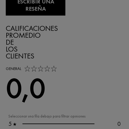
ESCRIBIR UNA
RESEÑA
CALIFICACIONES
PROMEDIO
DE
LOS
CLIENTES
0,0 out of 5 stars
GENERAL
0,0
Seleccionar una fila debajo para filtrar opiniones
5
0
★