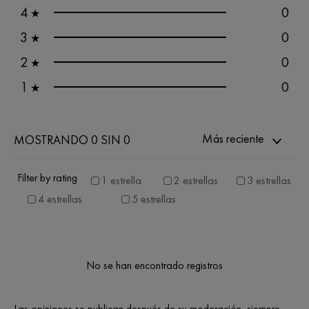
4
0
★
3
0
★
2
0
★
1
0
★
Más reciente
MOSTRANDO 0 SIN 0
Filter by rating
1 estrella
2 estrellas
3 estrellas
4 estrellas
5 estrellas
No se han encontrado registros
Las opiniones se publican después de su moderación, siempre