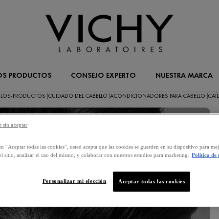
OS PRODUCTOS
CONSEJO EXPERTO
NUESTRA MARCA
-LOS-PRODUCTOS
CUIDADO DEL CABELLO
ACONDICIONADORES PARA CABELLO
CAÍ
|
|
|
 sin aceptar
L
en “Aceptar todas las cookies”, usted acepta que las cookies se guarden en su dispositivo para mej
l sitio, analizar el uso del mismo, y colaborar con nuestros estudios para marketing.
Política de
Personalizar mi elección
Aceptar todas las cookies