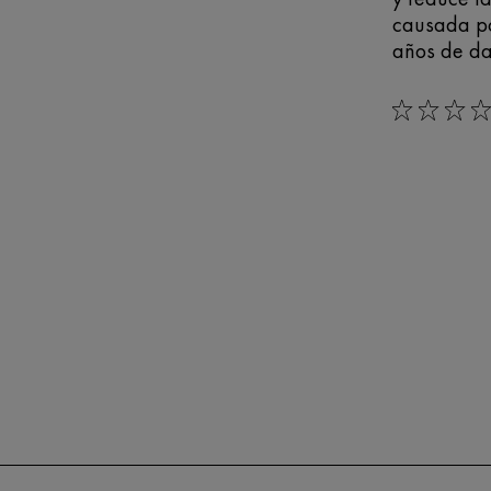
causada p
años de da
0/5