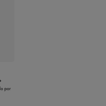
+
lo por