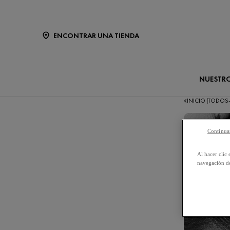
ENCONTRAR UNA TIENDA
NUESTR
INICIO
TODOS
|
Continuar
Al hacer clic 
navegación de