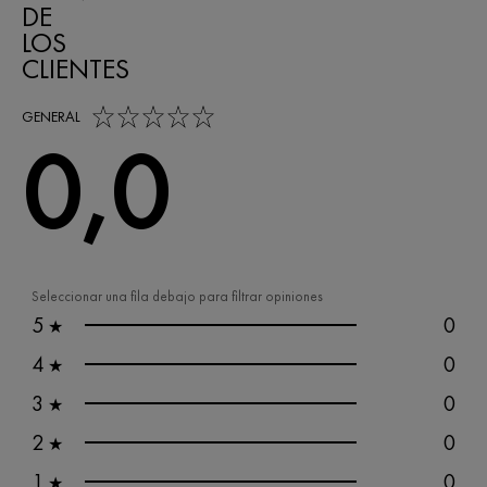
DE
LOS
CLIENTES
0,0 out of 5 stars
GENERAL
0,0
Seleccionar una fila debajo para filtrar opiniones
5
0
★
4
0
★
3
0
★
2
0
★
1
0
★