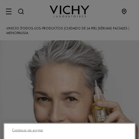
SITE MENU
INICIO
TODOS-LOS-PRODUCTOS
CUIDADO DE LA PIEL
SÉRUMS FACIALES
|
|
|
|
MENOPAUSIA
Continuar sin aceptar