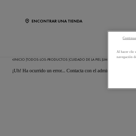
ENCONTRAR UNA TIENDA
Continuar
NUESTR
Al hacer clic 
navegación de
INICIO
TODOS-LOS-PRODUCTOS
CUIDADO DE LA PIEL
LIMPIADORES Y TÓN
|
|
|
¡Uh! Ha ocurrido un error... Contacta con el administrador del si
Las opinione