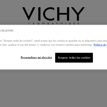
 sin aceptar
OS PRODUCTOS
CONSEJO EXPERTO
NUESTRA MARCA
en “Aceptar todas las cookies”, usted acepta que las cookies se guarden en su dispositivo para mej
l sitio, analizar el uso del mismo, y colaborar con nuestros estudios para marketing.
Política de
ICOS FACIALES
TENDENCIA A LAS IMPERFECCIONES
NORMADERM - PURIFYING PORE-
|
|
stema para más detalles.
Personalizar mi elección
Aceptar todas las cookies
s se publican después de su moderación, siempre que cumplan los 