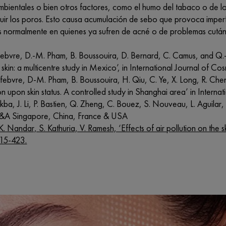
mbientales o bien otros factores, como el humo del tabaco o de lo
uir los poros. Esto causa acumulación de sebo que provoca imperf
 normalmente en quienes ya sufren de acné o de problemas cutá
febvre, D.-M. Pham, B. Boussouira, D. Bernard, C. Camus, and Q.-L
f skin: a multicentre study in Mexico’, in International Journal of
efebvre, D-M. Pham, B. Boussouira, H. Qiu, C. Ye, X. Long, R. C
on upon skin status. A controlled study in Shanghai area’ in Inter
ba, J. Li, P. Bastien, Q. Zheng, C. Bouez, S. Nouveau, L. Aguilar, ‘I
R&A Singapore, China, France & USA
S.K. Nandar, S. Kathuria, V. Ramesh, ‘Effects of air pollution on the
415-423.