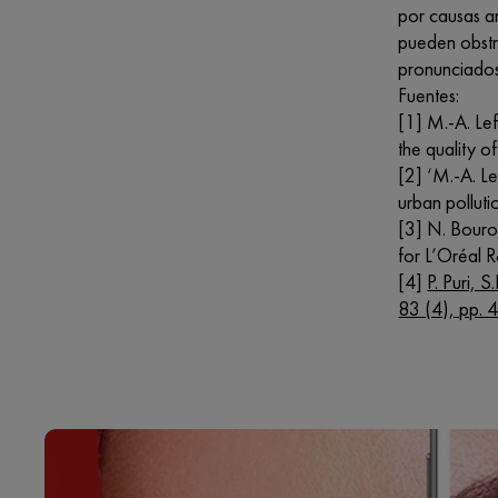
por causas a
pueden obstr
pronunciados
Fuentes:
[1] M.-A. Le
the quality o
[2] ‘M.-A. L
urban polluti
[3] N. Bourok
for L’Oréal 
[4]
P. Puri, 
83 (4), pp. 