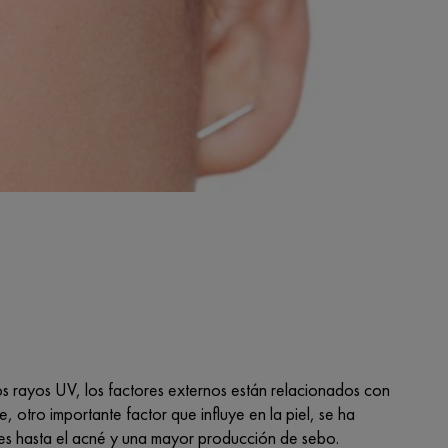
los rayos UV, los factores externos están relacionados con
, otro importante factor que influye en la piel, se ha
es hasta el acné y una mayor producción de sebo.