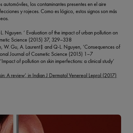
s automóviles, los contaminantes presentes en el aire
ecciones y rojeces. Como es lógico, estos signos son más
neos.
. Nguyen. ‘ Evaluation of the impact of urban pollution on
 Cosmetic Science (2015) 37, 329–338
hen, W. Gu, A. Laurent‡ and Q-L. Nguyen, ‘Consequences of
national Journal of Cosmetic Science (2015) 1–7
mpact of pollution on skin imperfections: a clinical study’
 skin: A review’, in Indian J Dermatol Venereol Leprol (2017)