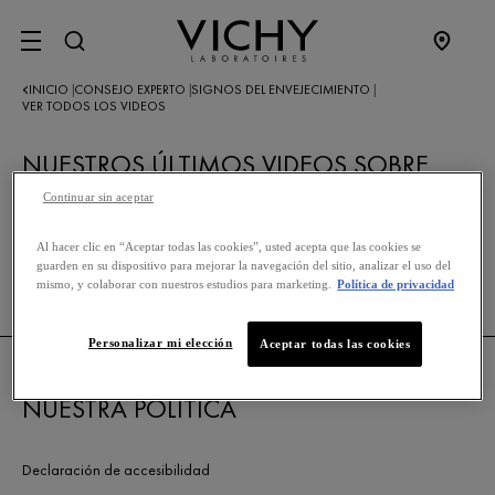
SITE MENU
INICIO
CONSEJO EXPERTO
SIGNOS DEL ENVEJECIMIENTO
|
|
|
VER TODOS LOS VIDEOS
NUESTROS ÚLTIMOS VIDEOS SOBRE
SIGNOS DE ENVEJECIMIENTO
Continuar sin aceptar
Al hacer clic en “Aceptar todas las cookies”, usted acepta que las cookies se
VOLVER A SIGNOS DE ENVEJECIMIENTO
guarden en su dispositivo para mejorar la navegación del sitio, analizar el uso del
mismo, y colaborar con nuestros estudios para marketing.
Política de privacidad
Personalizar mi elección
Aceptar todas las cookies
NUESTRA POLÍTICA
Declaración de accesibilidad