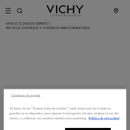
SITE MENU
INICIO
CONSEJO EXPERTO
|
|
PIEL SECA CONSEJOS Y CUIDADOS PARA FORTALECERLA
Continuar sin aceptar
Al hacer clic en “Aceptar todas las cookies”, usted acepta que las cookies se
guarden en su dispositivo para mejorar la navegación del sitio, analizar el uso del
mismo, y colaborar con nuestros estudios para marketing.
Política de privacidad