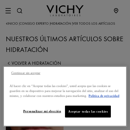
SITE MENU
INICIO
CONSEJO EXPERTO
HIDRATACIÓN
VER TODOS LOS ARTÍCULOS
|
|
|
NUESTROS ÚLTIMOS ARTÍCULOS SOBRE
HIDRATACIÓN
VOLVER A HIDRATACIÓN
Continuar sin aceptar
Al hacer clic en “Aceptar todas las cookies”, usted acepta que las cookies se
guarden en su dispositivo para mejorar la navegación del sitio, analizar el uso del
mismo, y colaborar con nuestros estudios para marketing.
Política de privacidad
Personalizar mi elección
Aceptar todas las cookies