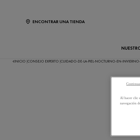
ENCONTRAR UNA TIENDA
NUESTR
INICIO
CONSEJO EXPERTO
CUIDADO-DE-LA-PIEL-NOCTURNO-EN-INVIERNO
|
|
Continuar
Al hacer clic 
navegación de