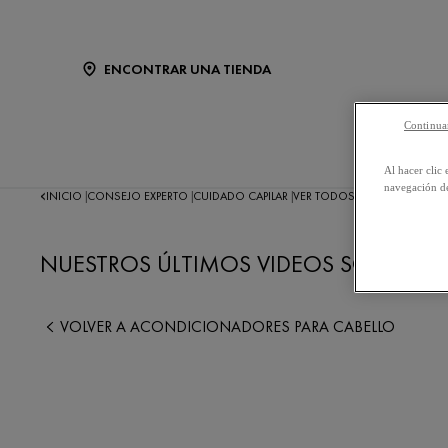
ENCONTRAR UNA TIENDA
Continuar
NUESTR
Al hacer clic 
navegación de
INICIO
CONSEJO EXPERTO
CUIDADO CAPILAR
VER TODOS LOS VIDEOS
|
|
|
NUESTROS ÚLTIMOS VIDEOS SOBRE A
VOLVER A ACONDICIONADORES PARA CABELLO