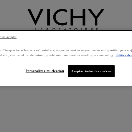
 sin aceptar
OS PRODUCTOS
CONSEJO EXPERTO
NUESTRA MARCA
en “Aceptar todas las cookies”, usted acepta que las cookies se guarden en su dispositivo para mej
l sitio, analizar el uso del mismo, y colaborar con nuestros estudios para marketing.
Política de
Personalizar mi elección
Aceptar todas las cookies
CONDICIONADORES PARA CABELLO